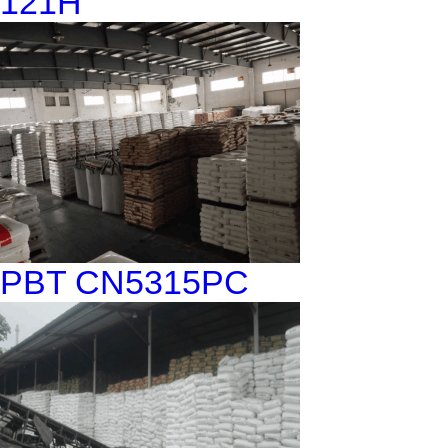
121H
PBT CN5315PC