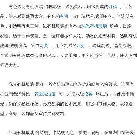
:
有色透明有机玻璃
俗称彩板。透光柔和，用它制成的
灯箱
、工艺
:
品，使人感到舒适大方。有色的
有机
玻璃分
透明有色、半透明有
吊灯
色，不透明有色三种。磁有机玻璃光泽不如
珠光有机玻璃
鲜艳，质脆、
易断、适于制作表盘、盒、医疗器械和人物、动物的造型材料。透明有机
:
玻璃
透明度高，宜制
灯具
。用它制成的
吊灯
、玲珑剔透、晶莹澄澈。
半透明有机玻璃类似磨砂玻璃，反光柔和，用它制成的工艺品，使人感到
舒适大方。
:
珠光有机玻璃
是在一般有机玻璃加入珠光粉或荧光粉著成。这类有
机玻璃色泽鲜艳，
表面光洁度
高，外形式经
模具
热压后，即使磨平抛
光，仍保持模压花纹，形成独物的艺术效果。用它可制作人物、动物造
型，商标、装饰品及宣传展览材料。
:
压花有机玻璃
分透明、半透明无色，质脆，易断，在室内门窗等装