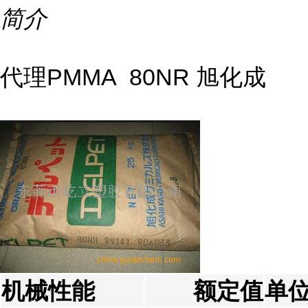
简介
代理PMMA 80NR 旭化成
机械性能
额定值
单