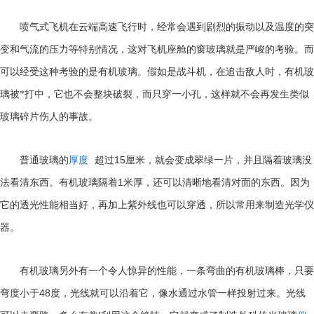
喷气式飞机在云端高速飞行时，经常会遇到剧烈的振动以及温度的突
变和气流的压力等特别情况，这对飞机座舱的窗玻璃就是严峻的考验。而
可以经受这种考验的是有机玻璃。假如是战斗机，在追击敌人时，有机玻
璃被*打中，它也不会整块破裂，而只穿一小孔，这样就不会再发生类似
玻璃碎片伤人的事故。
15
普通玻璃的
厚度
超过
厘米，就会变成翠绿一片，并且隔着玻璃没
1
法看清东西。有机玻璃隔着
米厚，还可以清晰地看清对面的东西。因为
它的透光性能相当好，再加上紫外线也可以穿透，所以常用来制造光学仪
器。
有机玻璃另外有一个令人惊异的性能，一条弯曲的有机玻璃棒，只要
48
弯度小于
度，光线就可以沿着它，像水通过水管一样投射过来。光线