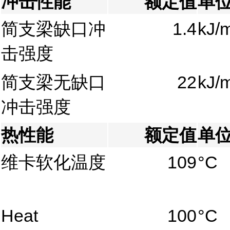
冲击性能
额定值
单
简支梁缺口冲
1.4
kJ/
击强度
简支梁无缺口
22
kJ/
冲击强度
热性能
额定值
单
维卡软化温度
109
°C
Heat
100
°C