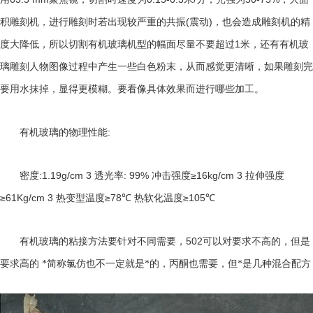
(
)
积雕刻机，进行雕刻时若出现较严重的共振
震动
，也会造成雕刻机的精
1
度大降低，所以切割有机玻璃机型的幅面尽量不要超过
米，还有有机玻
璃雕刻人物图像过程中产生一些白色粉末，从而感觉更清晰，如果雕刻完
要用水抹掉，显得更模糊。要看像具体效果而进行哪些加工。
:
有机玻璃的物理性能
:1.19g/cm 3
: 99%
≥16kg/cm 3
密度
透光率
冲击强度
拉伸强度
≥61Kg/cm 3
≥78℃
≥105℃
热变型温度
热软化温度
502
有机玻璃的粘接方法要针对不同需要，
可以对要求不高的，但是
要求高的 *简称氯仿也不一定就是*的，丙酮也需要，但*是几种混合配方