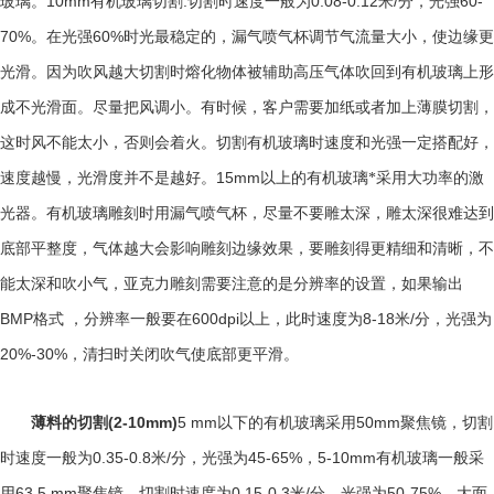
10mm
:
0.08-0.12
/
60-
玻璃。
有机玻璃切割
切割时速度一般为
米
分，光强
70%
60%
。在光强
时光最稳定的，漏气喷气杯调节气流量大小，使边缘更
光滑。因为吹风越大切割时熔化物体被辅助高压气体吹回到有机玻璃上形
成不光滑面。尽量把风调小。有时候，客户需要加纸或者加上薄膜切割，
这时风不能太小，否则会着火。切割有机玻璃时速度和光强一定搭配好，
15mm
速度越慢，光滑度并不是越好。
以上的有机玻璃*采用大功率的激
光器。有机玻璃雕刻时用漏气喷气杯，尽量不要雕太深，雕太深很难达到
底部平整度，气体越大会影响雕刻边缘效果，要雕刻得更精细和清晰，不
能太深和吹小气，亚克力雕刻需要注意的是分辨率的设置，如果输出
BMP
600dpi
8-18
/
格式 ，分辨率一般要在
以上，此时速度为
米
分，光强为
20%-30%
，清扫时关闭吹气使底部更平滑。
(2-10mm)
5 mm
50mm
薄料的切割
以下的有机玻璃采用
聚焦镜，切割
0.35-0.8
/
45-65%
5-10mm
时速度一般为
米
分，光强为
，
有机玻璃一般采
63.5 mm
0.15-0.3
/
50-75%
用
聚焦镜，切割时速度为
米
分，光强为
，大面