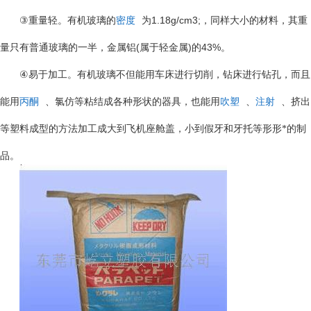
③
1.18g/cm3;
重量轻。有机玻璃的
密度
为
，同样大小的材料，其重
(
)
43%
量只有普通玻璃的一半，金属铝
属于轻金属
的
。
④
易于加工。有机玻璃不但能用车床进行切削，钻床进行钻孔，而且
能用
丙酮
、氯仿等粘结成各种形状的器具，也能用
吹塑
、
注射
、挤出
等塑料成型的方法加工成大到飞机座舱盖，小到假牙和牙托等形形*的制
品。