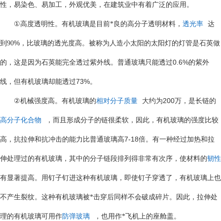
性，易染色、易加工，外观优美，在建筑业中有着广泛的应用。
①
高度透明性。有机玻璃是目前*良的高分子透明材料，
透光率
达
%
到
90
，比玻璃的透光度高。被称为人造小太阳的太阳灯的灯管是石英做
0.6%
的，这是因为石英能完全透过紫外线。普通玻璃只能透过
的紫外
73%
线，但有机玻璃却能透过
。
②
200
机械强度高。有机玻璃的
相对分子质量
大约为
万，是长链的
高分子化合物
，而且形成分子的链很柔软，因此，有机玻璃的强度比较
7-18
高，抗拉伸和抗冲击的能力比普通玻璃高
倍。有一种经过加热和拉
伸处理过的有机玻璃，其中的分子链段排列得非常有次序，使材料的
韧性
有显著提高。用钉子钉进这种有机玻璃，即使钉子穿透了，有机玻璃上也
不产生裂纹。这种有机玻璃被*击穿后同样不会破成碎片。因此，拉伸处
理的有机玻璃可用作
防弹玻璃
，也用作*飞机上的座舱盖。