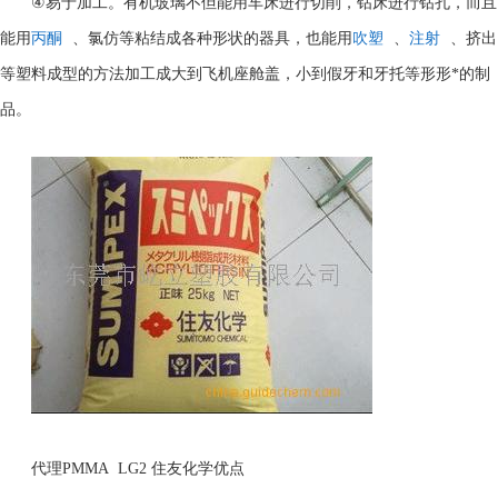
④
易于加工。有机玻璃不但能用车床进行切削，钻床进行钻孔，而且
能用
丙酮
、氯仿等粘结成各种形状的器具，也能用
吹塑
、
注射
、挤出
等塑料成型的方法加工成大到飞机座舱盖，小到假牙和牙托等形形*的制
品。
代理PMMA LG2 住友化学优点