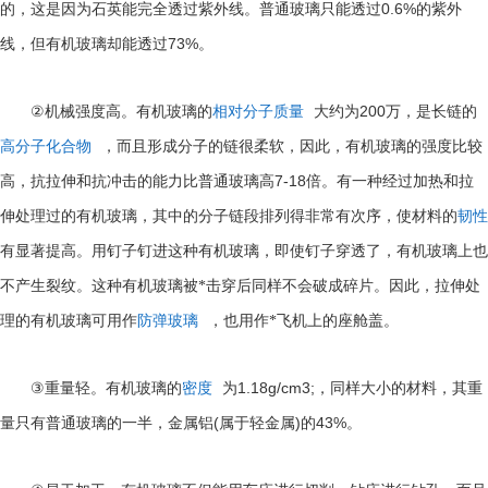
0.6%
的，这是因为石英能完全透过紫外线。普通玻璃只能透过
的紫外
73%
线，但有机玻璃却能透过
。
②
200
机械强度高。有机玻璃的
相对分子质量
大约为
万，是长链的
高分子化合物
，而且形成分子的链很柔软，因此，有机玻璃的强度比较
7-18
高，抗拉伸和抗冲击的能力比普通玻璃高
倍。有一种经过加热和拉
伸处理过的有机玻璃，其中的分子链段排列得非常有次序，使材料的
韧性
有显著提高。用钉子钉进这种有机玻璃，即使钉子穿透了，有机玻璃上也
不产生裂纹。这种有机玻璃被*击穿后同样不会破成碎片。因此，拉伸处
理的有机玻璃可用作
防弹玻璃
，也用作*飞机上的座舱盖。
③
1.18g/cm3;
重量轻。有机玻璃的
密度
为
，同样大小的材料，其重
(
)
43%
量只有普通玻璃的一半，金属铝
属于轻金属
的
。