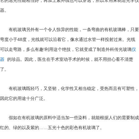
它的透光性能相当好，再加上紫外线也可以穿透，所以常用来制造光学仪
器。
有机玻璃另外有一个令人惊异的性能，一条弯曲的有机玻璃棒，只要
48
弯度小于
度，光线就可以沿着它，像水通过水管一样投射过来。光线
!
可以走弯路，多么有趣
利用这个绝技，它就变成了制造外科传光玻璃
仪
器
的珍品。因此，医生在手术室动手术的时候，就不用担心看不清楚
了。
有机玻璃既轻巧，又坚韧，化学性又相当稳定，受热而且有可塑性，
因此它的用途十分广泛。
假如在有机玻璃的原料中适当加一些染料，就能根据人们的需要制成
……
红的、绿的以及紫的
五光十色的彩色有机玻璃了。