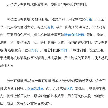
无色透明有机玻璃是最常见、使用量*的有机玻璃材料。
:
有色透明有机玻璃
俗称彩板。透光柔和，用它制成的
灯箱
、工艺
:
品，使人感到舒适大方。有色的
有机
玻璃分
透明有色、半透明有
吊灯
色，不透明有色三种。磁有机玻璃光泽不如
珠光有机玻璃
鲜艳，质脆、
易断、适于制作表盘、盒、医疗器械和人物、动物的造型材料。透明有机
:
玻璃
透明度高，宜制
灯具
。用它制成的
吊灯
、玲珑剔透、晶莹澄澈。
半透明有机玻璃类似磨砂玻璃，反光柔和，用它制成的工艺品，使人感到
舒适大方。
:
珠光有机玻璃
是在一般有机玻璃加入珠光粉或荧光粉著成。这类有
机玻璃色泽鲜艳，
表面光洁度
高，外形式经
模具
热压后，即使磨平抛
光，仍保持模压花纹，形成独物的艺术效果。用它可制作人物、动物造
型，商标、装饰品及宣传展览材料。