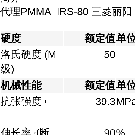
代理PMMA IRS-80 三菱丽阳
硬度
额定值
单
洛氏硬度
(M
50
级)
机械性能
额定值
单
抗张强度
39.3
MP
1
伸长率
(断
90
%
2