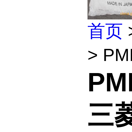
首页
> P
PM
三