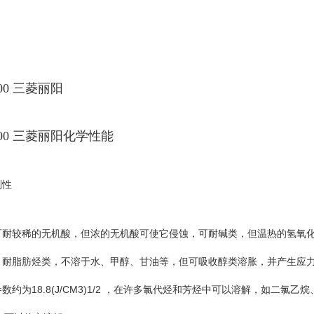
000 三菱丽阳
000 三菱丽阳化学性能
剂性
可耐较稀的无机酸，但浓的无机酸可使它侵蚀，可耐碱类，但温热的氢氧
，耐脂肪烃类，不溶于水、甲醇、甘油等，但可吸收醇类溶胀，并产生应
18.8(J/CM3)1/2
参数约为
，在许多氯代烃和芳烃中可以溶解，如二氯乙烷