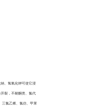
化钠、氢氧化钾可使它浸
力开裂，不耐酮类、氯代
、三氯乙烯、氯仿、甲苯