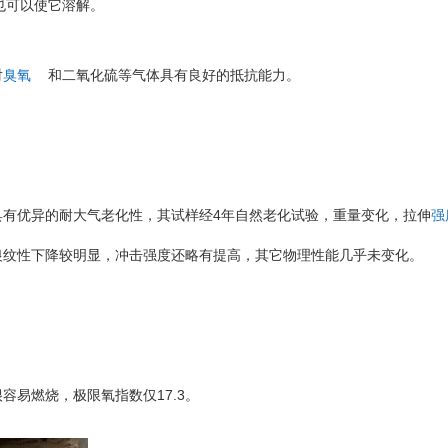
也可以使它溶解。
对
臭氧
和二氧化硫等气体具有良好的抵抗能力。
4
具有优异的耐大气老化性，其试样经
年自然老化试验，重量变化，拉伸
强
银纹性下降较明显，冲击强度还略有提高，其它物理性能几乎未变化。
17.3
很容易燃烧，极限氧指数仅
。