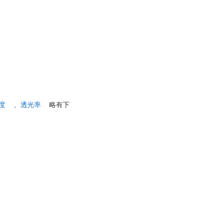
度
、
透光率
略有下