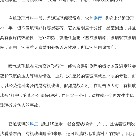
有机玻璃性格一般比普通玻璃倔强得多。它的
密度
尽管比普通玻璃
小一半，但不像玻璃那样容易破碎。它的透明度十分好，晶莹剔透，并且
具有很好的热塑性，把它加热，就能任意把它塑成玻璃棒、玻璃管或玻璃
板，正由于它有惹人喜爱的外貌以及性格，所以它的用途很广。
喷气式飞机在云端高速飞行时，经常会遇到剧烈的振动以及温度的突
变和气流的压力等特别情况，这对飞机座舱的窗玻璃就是严峻的考验。而
可以经受这种考验的是有机玻璃。假如是战斗机，在追击敌人时，有机玻
璃被*打中，它也不会整块破裂，而只穿一小孔，这样就不会再发生类似
玻璃碎片伤人的事故。
15
普通玻璃的
厚度
超过
厘米，就会变成翠绿一片，并且隔着玻璃没
1
法看清东西。有机玻璃隔着
米厚，还可以清晰地看清对面的东西。因为