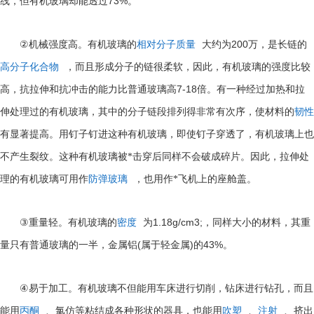
73%
线，但有机玻璃却能透过
。
②
200
机械强度高。有机玻璃的
相对分子质量
大约为
万，是长链的
高分子化合物
，而且形成分子的链很柔软，因此，有机玻璃的强度比较
7-18
高，抗拉伸和抗冲击的能力比普通玻璃高
倍。有一种经过加热和拉
伸处理过的有机玻璃，其中的分子链段排列得非常有次序，使材料的
韧性
有显著提高。用钉子钉进这种有机玻璃，即使钉子穿透了，有机玻璃上也
不产生裂纹。这种有机玻璃被*击穿后同样不会破成碎片。因此，拉伸处
理的有机玻璃可用作
防弹玻璃
，也用作*飞机上的座舱盖。
③
1.18g/cm3;
重量轻。有机玻璃的
密度
为
，同样大小的材料，其重
(
)
43%
量只有普通玻璃的一半，金属铝
属于轻金属
的
。
④
易于加工。有机玻璃不但能用车床进行切削，钻床进行钻孔，而且
能用
丙酮
、氯仿等粘结成各种形状的器具，也能用
吹塑
、
注射
、挤出