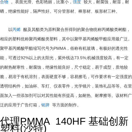
合物
。表面光滑、色彩艳丽，比重小，
强度
较大，耐腐蚀，耐湿，耐
晒，绝缘性能好，隔声性好。可分管形材、棒形材、板形材三种。
以
丙烯
酸及其酯类为原料聚合所得到的聚合物统称丙烯酸类树酯，
相应的塑料统称聚丙烯酸类塑料，其中以聚甲基丙烯酸甲酯应用最广泛。
PMMA
聚甲基丙烯酸甲酯缩写代号为
，俗称有机玻璃，有极好的透光性
92%
73.5%;
能，可透过
以上的太阳光，紫外线达
机械强度较高，有一定
的耐热耐寒性，耐腐蚀，绝缘性能良好，尺寸稳定，易于成型，质地较
脆，易溶于有机溶剂，表面硬度不够，容易擦毛，可作要求有一定强度的
透明结构件，如油杯、车灯、仪表零件，光学镜片，装饰礼品等等。在里
面加入一些添加剂可以对其性能有所提高，如耐热、耐摩擦等。该材料广
泛的应用于广告灯箱，
铭牌
等方面的制作。
代理PMMA 140HF 基础创新
塑料(沙特)