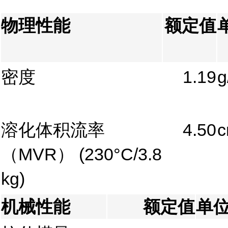
物理性能
额定值
密度
1.19
g
溶化体积流率
4.50
c
（MVR）
(230°C/3.8
kg)
机械性能
额定值
单