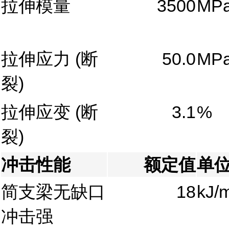
拉伸模量
3500
MP
拉伸应力
(断
50.0
MP
裂)
拉伸应变
(断
3.1
%
裂)
冲击性能
额定值
单
简支梁无缺口
18
kJ/
冲击强