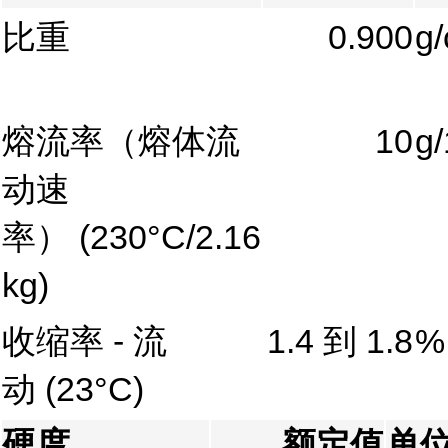
比重
0.900
g
熔流率（熔体流
10
g/
动速
率）
(230°C/2.16
kg)
收缩率 - 流
1.4 到 1.8
%
动
(23°C)
硬度
额定值
单