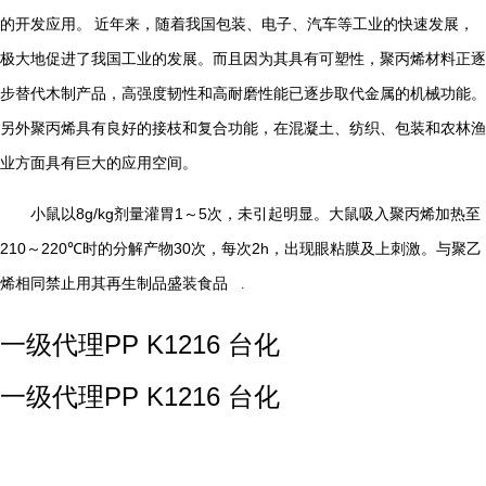
的开发应用。
近年来，随着我国包装、电子、汽车等工业的快速发展，
极大地促进了我国工业的发展。而且因为其具有可塑性，聚丙烯材料正逐
步替代木制产品，高强度韧性和高耐磨性能已逐步取代金属的机械功能。
另外聚丙烯具有良好的接枝和复合功能，在混凝土、纺织、包装和农林渔
业方面具有巨大的应用空间。
8g/kg
1
5
小鼠以
剂量灌胃
～
次，未引起明显。大鼠吸入聚丙烯加热至
210
220℃
30
2h
～
时的分解产物
次，每次
，出现眼粘膜及上刺激。与聚乙
烯相同禁止用其再生制品盛装食品
.
一级代理PP K1216 台化
一级代理PP K1216 台化
...