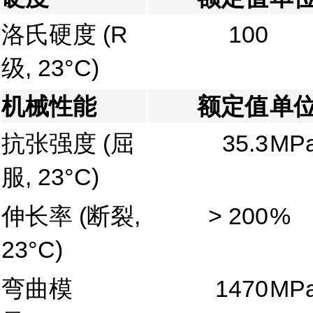
洛氏硬度
(R
100
级, 23°C)
机械性能
额定值
单
抗张强度
(屈
35.3
MP
服, 23°C)
伸长率
(断裂,
> 200
%
23°C)
弯曲模
1470
MP