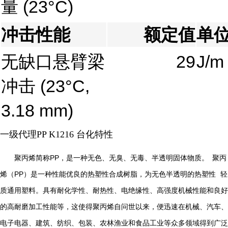
量
(23°C)
冲击性能
额定值
单
无缺口悬臂梁
29
J/m
冲击
(23°C,
3.18 mm)
一级代理PP K1216 台化特性
PP
聚丙烯简称
，是一种无色、无臭、无毒、半透明固体物质。
聚丙
PP
烯（
）是一种性能优良的热塑性合成树脂，为无色半透明的
热塑性
轻
质通用塑料。具有耐化学性、耐热性、电绝缘性、高强度机械性能和良好
的高耐磨加工性能等，这使得聚丙烯自问世以来，便迅速在机械、汽车、
电子电器、建筑、纺织、包装、农林渔业和食品工业等众多领域得到广泛