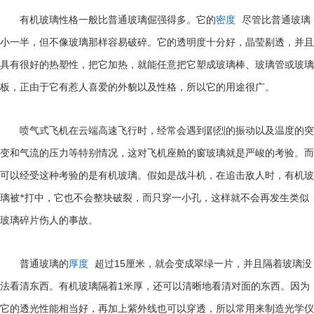
有机玻璃性格一般比普通玻璃倔强得多。它的
密度
尽管比普通玻璃
小一半，但不像玻璃那样容易破碎。它的透明度十分好，晶莹剔透，并且
具有很好的热塑性，把它加热，就能任意把它塑成玻璃棒、玻璃管或玻璃
板，正由于它有惹人喜爱的外貌以及性格，所以它的用途很广。
喷气式飞机在云端高速飞行时，经常会遇到剧烈的振动以及温度的突
变和气流的压力等特别情况，这对飞机座舱的窗玻璃就是严峻的考验。而
可以经受这种考验的是有机玻璃。假如是战斗机，在追击敌人时，有机玻
璃被*打中，它也不会整块破裂，而只穿一小孔，这样就不会再发生类似
玻璃碎片伤人的事故。
15
普通玻璃的
厚度
超过
厘米，就会变成翠绿一片，并且隔着玻璃没
1
法看清东西。有机玻璃隔着
米厚，还可以清晰地看清对面的东西。因为
它的透光性能相当好，再加上紫外线也可以穿透，所以常用来制造光学仪