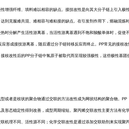
极性增强纤维、填料难以相容的缺点。接技改性是向其大分子链上引入极
，达到克服难共混、难相容与难粘接的缺点。在引发剂作用下，熔融混炼
受热时分解产生活性游离基，当活性游离基遇到不饱和羧酸单体时，促使
PP
反应形成接技游离基，随后通过分子链转移反应而终止。
常见的接枝改
PP
。接枝改性后的
分子链中氢原子被取代而呈现较强极性，这些极性基团
。
PP
线型或者是枝状的聚合物通过交联的方法改性成为网状结构的聚合物。
以及形态稳定性得到改善，成型周期缩短。聚丙烯交联改性主要方法有化
交联机理不同、活性源不同；化学交联改性是通过添加交联助剂来实现聚