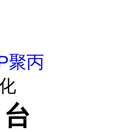
P聚丙
台化
 台