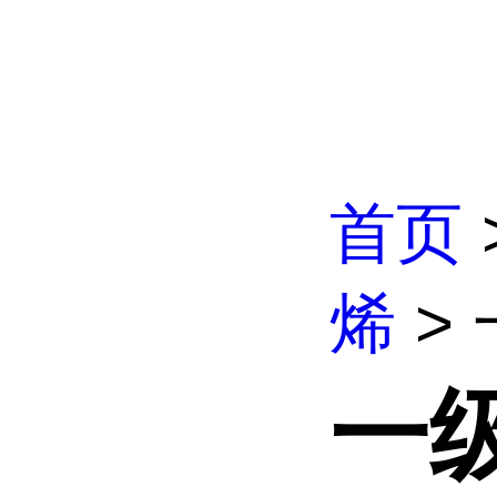
首页
烯
> 
一级