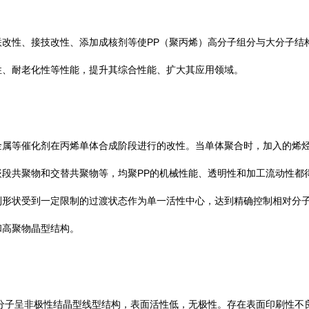
PP
联改性、接技改性、添加成核剂等使
（聚丙烯）高分子组分与大分子结
性、耐老化性等性能，提升其综合性能、扩大其应用领域。
金属等催化剂在丙烯单体合成阶段进行的改性。当单体聚合时，加入的烯
PP
嵌段共聚物和交替共聚物等，均聚
的机械性能、透明性和加工流动性都
则形状受到一定限制的过渡状态作为单一活性中心，达到精确控制相对分
和高聚物晶型结构。
分子呈非极性结晶型线型结构，表面活性低，无极性。存在表面印刷性不