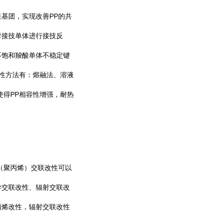
PP
性基团，实现改善
的共
时接技单体进行接技反
不饱和羧酸单体不稳定键
性方法有：熔融法、溶液
PP
使得
相容性增强，耐热
（聚丙烯）交联改性可以
学交联改性、辐射交联改
丙烯改性，辐射交联改性