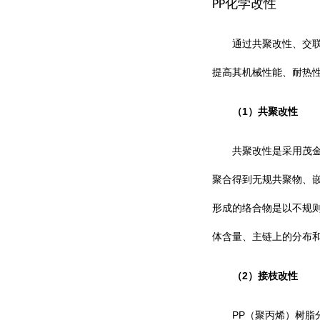
化学改性
PP
通过共聚改性、交
提高其机械性能、耐热
1
（
）共聚改性
共聚改性是采用茂
聚合得到无规共聚物、
形成的络合物是以不规
体含量、主链上的分布
2
（
）接枝改性
PP
（聚丙烯）树脂