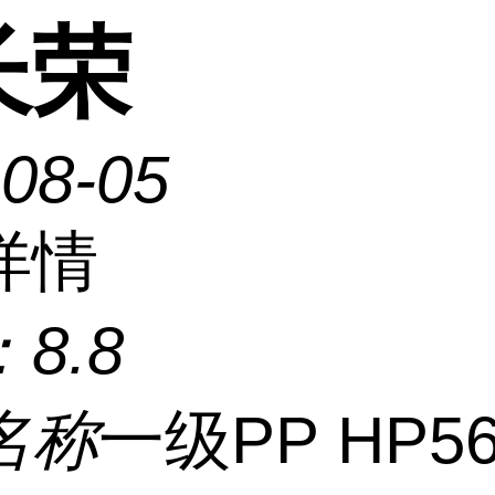
长荣
-08-05
详情
：
8.8
名称
一级PP HP56