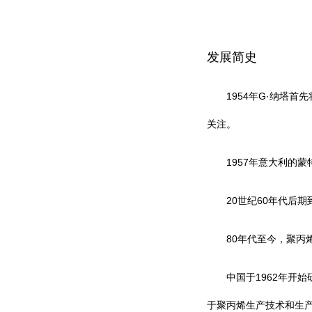
发展简史
1954
G·
年
纳塔首先
关注。
1957
年意大利的蒙
20
60
世纪
年代后期
80
年代至今，聚丙
1962
中国于
年开始
于聚丙烯生产技术和生