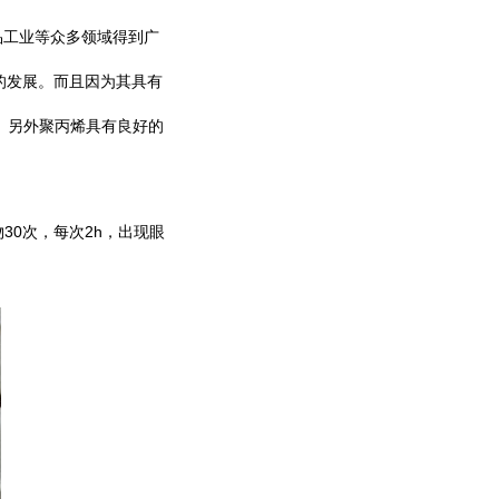
品工业等众多领域得到广
的发展。而且因为其具有
。
另外聚丙烯具有良好的
30
2h
物
次，每次
，出现眼