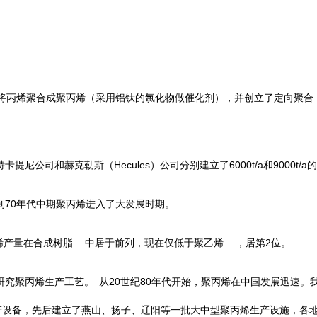
将丙烯聚合成聚丙烯（采用铝钛的氯化物做催化剂），并创立了
定向聚合
Hecules
6000t/a
9000t/a
特卡提尼公司和赫克勒斯（
）公司分别建立了
和
的
70
到
年代中期聚丙烯进入了大发展时期。
2
烯产量在合成
树脂
中居于前列，现在仅低于
聚乙烯
，居第
位。
20
80
研究聚丙烯生产工艺。
从
世纪
年代开始，聚丙烯在中国发展迅速。
产设备，先后建立了燕山、扬子、辽阳等一批大中型聚丙烯生产设施，各