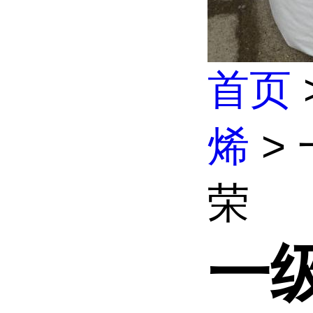
首页
烯
> 
荣
一级