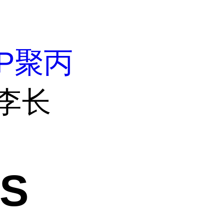
P聚丙
 李长
S