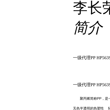
李长
简介
一级代理PP HP56
一级代理PP HP56
PP
聚丙烯简称
，是
无色半透明的
热塑性