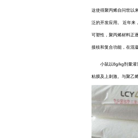
这使得聚丙烯自问世以
泛的开发应用。
近年来
可塑性，聚丙烯材料正
接枝和复合功能，在混
8g/kg
小鼠以
剂量灌
粘膜及上刺激。与聚乙