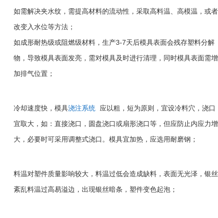
如需解决夹水纹，需提高材料的流动性，采取高料温、高模温，或者
改变入水位等方法；
3-7
如成形耐热级或阻燃级材料，生产
天后模具表面会残存塑料分解
物，导致模具表面发亮，需对模具及时进行清理，同时模具表面需增
加排气位置；
冷却速度快，模具
浇注系统
应以粗，短为原则，宜设冷料穴，浇口
宜取大，如：直接浇口，圆盘浇口或扇形浇口等，但应防止内应力增
大，必要时可采用调整式浇口。模具宜加热，应选用耐磨钢；
料温对塑件质量影响较大，料温过低会造成缺料，表面无光泽，银丝
紊乱料温过高易溢边，出现银丝暗条，塑件变色起泡；