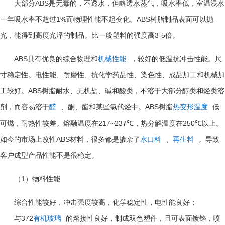
ABS
大部分
是无毒的，不透水，但略透水蒸气，吸水率低，室温浸水
1%
ABS
一年吸水率不超过
而物理性能不起变化。
树脂制品表面可以抛
3-5
光，能得到高度光泽的制品。比一般塑料的强度高
倍。
ABS
具有优良的综合物理和
机械性能
，较好的低温抗冲击性能。尺
寸稳定性。电性能、耐磨性、抗化学药品性、染色性、成品加工和机械加
ABS
工较好。
树脂耐水、无机盐、碱和酸类，不溶于大部分醇类和烃类溶
ABS
剂，而容易溶于
醛
、酮、酯和某些氯代烃中。
树脂
热变形温度
低
217~237℃
250℃
可燃，耐热性较差。熔融温度在
，热分解温度在
以上。
ABS
如今的市场上改性
材料，很多都是掺杂了
水口料
、
再生料
。导致
客户成型产品性能不是很稳定。
1
（
）物料性能
综合性能较好，冲击强度较高，化学稳定性，电性能良好；
372
与
有机玻璃
的熔接性良好，制成双色塑件，且可表面镀铬，喷