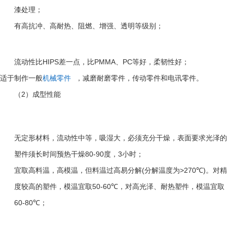
漆处理；
有高抗冲、高耐热、阻燃、增强、透明等级别；
HIPS
PMMA
PC
流动性比
差一点，比
、
等好，柔韧性好；
适于制作一般
机械零件
，减磨耐磨零件，传动零件和电讯零件。
2
（
）成型性能
无定形材料，流动性中等，吸湿大，必须充分干燥，表面要求光泽的
80-90
3
塑件须长时间预热干燥
度，
小时；
(
>270℃)
宜取高料温，高模温，但料温过高易分解
分解温度为
。对精
50-60℃
度较高的塑件，模温宜取
，对高光泽、耐热塑件，模温宜取
60-80℃
；