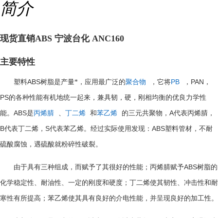
简介
现货直销ABS 宁波台化 ANC160
主要特性
ABS
PB
PAN
塑料
树脂是产量*，应用最广泛的
聚合物
，它将
，
，
PS
的各种性能有机地统一起来，兼具韧，硬，刚相均衡的优良力学性
ABS
A
能。
是
丙烯腈
、
丁二烯
和
苯乙烯
的三元共聚物，
代表丙烯腈，
B
S
ABS
代表丁二烯，
代表苯乙烯。经过实际使用发现：
塑料管材，不耐
硫酸腐蚀，遇硫酸就粉碎性破裂。
ABS
由于具有三种组成，而赋予了其很好的性能；丙烯腈赋予
树脂的
化学稳定性、耐油性、一定的刚度和硬度；丁二烯使其韧性、冲击性和耐
寒性有所提高；苯乙烯使其具有良好的介电性能，并呈现良好的加工性。