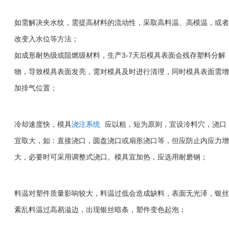
如需解决夹水纹，需提高材料的流动性，采取高料温、高模温，或者
改变入水位等方法；
3-7
如成形耐热级或阻燃级材料，生产
天后模具表面会残存塑料分解
物，导致模具表面发亮，需对模具及时进行清理，同时模具表面需增
加排气位置；
冷却速度快，模具
浇注系统
应以粗，短为原则，宜设冷料穴，浇口
宜取大，如：直接浇口，圆盘浇口或扇形浇口等，但应防止内应力增
大，必要时可采用调整式浇口。模具宜加热，应选用耐磨钢；
料温对塑件质量影响较大，料温过低会造成缺料，表面无光泽，银丝
紊乱料温过高易溢边，出现银丝暗条，塑件变色起泡；