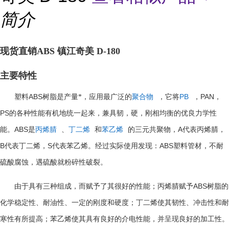
简介
现货直销ABS 镇江奇美 D-180
主要特性
ABS
PB
PAN
塑料
树脂是产量*，应用最广泛的
聚合物
，它将
，
，
PS
的各种性能有机地统一起来，兼具韧，硬，刚相均衡的优良力学性
ABS
A
能。
是
丙烯腈
、
丁二烯
和
苯乙烯
的三元共聚物，
代表丙烯腈，
B
S
ABS
代表丁二烯，
代表苯乙烯。经过实际使用发现：
塑料管材，不耐
硫酸腐蚀，遇硫酸就粉碎性破裂。
ABS
由于具有三种组成，而赋予了其很好的性能；丙烯腈赋予
树脂的
化学稳定性、耐油性、一定的刚度和硬度；丁二烯使其韧性、冲击性和耐
寒性有所提高；苯乙烯使其具有良好的介电性能，并呈现良好的加工性。