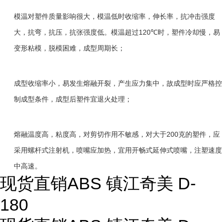
模温对塑件质量影响很大，模温低时收缩率，伸长率，抗冲击强度
120℃
大，抗弯，抗压，抗张强度低。模温超过
时，塑件冷却慢，易
变形粘模，脱模困难，成型周期长；
成型收缩率小，易发生熔融开裂，产生应力集中，故成型时应严格控
制成型条件，成型后塑件宜退火处理；
200
熔融温度高，粘度高，对剪切作用不敏感，对大于
克的塑件，应
采用螺杆式注射机，喷嘴应加热，宜用开畅式延伸式喷嘴，注塑速度
中高速。
现货直销ABS 镇江奇美 D-
180