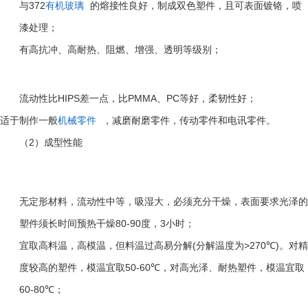
372
与
有机玻璃
的熔接性良好，制成双色塑件，且可表面镀铬，喷
漆处理；
有高抗冲、高耐热、阻燃、增强、透明等级别；
HIPS
PMMA
PC
流动性比
差一点，比
、
等好，柔韧性好；
适于制作一般
机械零件
，减磨耐磨零件，传动零件和电讯零件。
2
（
）成型性能
无定形材料，流动性中等，吸湿大，必须充分干燥，表面要求光泽的
80-90
3
塑件须长时间预热干燥
度，
小时；
(
>270℃)
宜取高料温，高模温，但料温过高易分解
分解温度为
。对精
50-60℃
度较高的塑件，模温宜取
，对高光泽、耐热塑件，模温宜取
60-80℃
；