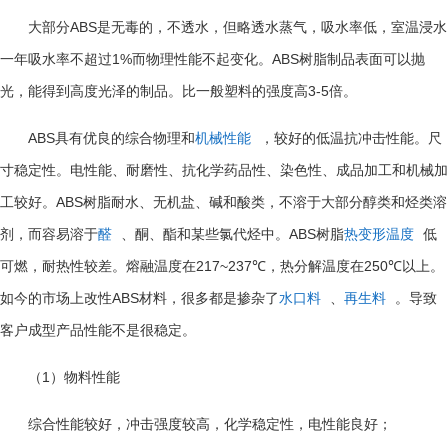
ABS
大部分
是无毒的，不透水，但略透水蒸气，吸水率低，室温浸水
1%
ABS
一年吸水率不超过
而物理性能不起变化。
树脂制品表面可以抛
3-5
光，能得到高度光泽的制品。比一般塑料的强度高
倍。
ABS
具有优良的综合物理和
机械性能
，较好的低温抗冲击性能。尺
寸稳定性。电性能、耐磨性、抗化学药品性、染色性、成品加工和机械加
ABS
工较好。
树脂耐水、无机盐、碱和酸类，不溶于大部分醇类和烃类溶
ABS
剂，而容易溶于
醛
、酮、酯和某些氯代烃中。
树脂
热变形温度
低
217~237℃
250℃
可燃，耐热性较差。熔融温度在
，热分解温度在
以上。
ABS
如今的市场上改性
材料，很多都是掺杂了
水口料
、
再生料
。导致
客户成型产品性能不是很稳定。
1
（
）物料性能
综合性能较好，冲击强度较高，化学稳定性，电性能良好；