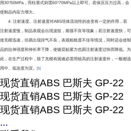
30
50MPa
60
70MPa
用
?
，而柱塞式则需
?
以上即可。若保压压力过高，会
使制品内应力增大。
4.
ABS
注射速度。注射速度对
培体流动性的改变有一定的作用，若
注射速度慢，制品表观会出现波纹，熔接不良等现象；若注射速度快，可
使充模迅速，但易出现排气不良，表观粗糙度不佳等情况，同时还会使制
品的拉伸强度和伸长率下降，使镀层贴紧力也因注射速度过快而降低。为
此，在生产过程中，除了充模有困难必需用较高的注射速度外，一般都选
用中、低连度为宜。
[5]
现货直销ABS 巴斯夫 GP-22
现货直销ABS 巴斯夫 GP-22
现货直销ABS 巴斯夫 GP-22
...