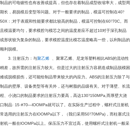
制品的可电镀性也有改善或提高，但也存在着制品成型收缩率大，成型周
40
期长，易脱模后变型等问题。对于一般要求的制品，模温可控制在
?
50X
;
60
70C
：
对于表观和性能要求都比较高的制品，模温可控制在
?
。而
10
且模温要均匀，要求模腔与模芯之间的温度差应不超过
对于深孔制品
或形状较为复杂的制品，要求模腔温度比模芯温度略高一些，以利制品的
顺利脱模。
3.
ABS
注射压力：与
聚乙烯
、聚苯乙烯、尼龙等塑料相比
的流动性
稍差，故所需的注射压力较大。但是过大的注射压力容易造成制品脱模困
ABS
难或脱模损伤，还可能给制品带来较大的内应力。
的注射压力除了与
制品的壁厚、设备类型等有关外，还与树脂的品级有关。对于薄壁、长流
130
150MPa,
程、小浇口的制品要求的注射压力要高，高达
?
而厚壁大浇
· 15·#70—lOOMPa
口制品
就可以了。在实际生产过程中，螺杆式注射机
lOOMPa
50
70MPa)
常选用的注射压力在
以下，（我们采用
?
，而柱塞式注
lOOMPa
射机一般在
以上。保压压力不宜过高，使用螺杆式注射机一般采