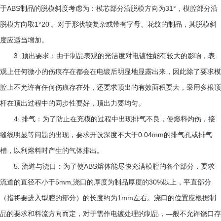
ABS
31°
于
制品的脱模斜度考虑为：模芯部分沿脱模方向为
，模腔部分沿
1°20'
脱模方向取
。对于形状较复杂或带有字母、花纹的制品，其脱模斜
度应适当增加。
3.
顶出要求：由于制品表观的光洁度对电镀性能有较大的影响，表
观上任何微小的伤痕存在都会在电镀后明显地显露出来，因此除了要求模
腔上不允许有任何伤痕存在外，还要求顶出的有效面积要大，采用多根顶
杆在顶出过程中的同步性要好，顶出力要均匀。
4.
排气：为了防止在充模的过程中出现排气不良，使熔料灼伤，接
0.04mm
缝线明显等问题的出现，要求开设深度不大于
的排气孔或排气
槽，以利熔料吋产生的气体排出。
5.
ABS
流道与浇口：为了使
熔体能尽快充满模腔的各个部分，要求
5mm,
30%
流道的直径不小于
浇口的厚度为制品厚度的
以上，平直部分
1mm
（指将要进入型腔的部分）的长度约为
左右。浇口的位置应根据制
—
品的要求和料流方向而定，对于需作电镀处理的制品，
般不允许饶口存