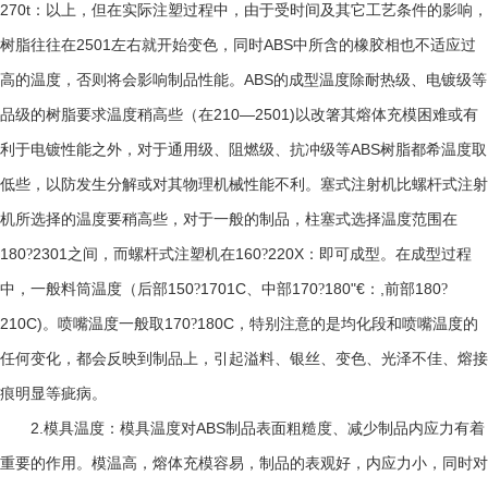
270t
：以上，但在实际注塑过程中，由于受时间及其它工艺条件的影响，
2501
ABS
树脂往往在
左右就开始变色，同时
中所含的橡胶相也不适应过
ABS
高的温度，否则将会影响制品性能。
的成型温度除耐热级、电镀级等
210—2501)
品级的树脂要求温度稍高些（在
以改箸其熔体充模困难或有
ABS
利于电镀性能之外，对于通用级、阻燃级、抗冲级等
树脂都希温度取
低些，以防发生分解或对其物理机械性能不利。塞式注射机比螺杆式注射
机所选择的温度要稍高些，对于一般的制品，柱塞式选择温度范围在
180
2301
160
220X
?
之间，而螺杆式注塑机在
?
：即可成型。在成型过程
150
1701C
170
180"€
,
180
中，一般料筒温度（后部
?
、中部
?
：
前部
?
210C)
170
180C
。喷嘴温度一般取
?
，特别注意的是均化段和喷嘴温度的
任何变化，都会反映到制品上，引起溢料、银丝、变色、光泽不佳、熔接
痕明显等疵病。
2.
ABS
模具温度：模具温度对
制品表面粗糙度、减少制品内应力有着
重要的作用。模温高，熔体充模容易，制品的表观好，内应力小，同时对