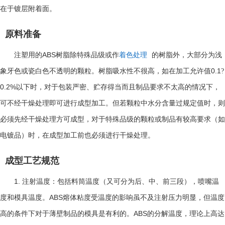
在于镀层附着面。
原料准备
ABS
注塑用的
树脂除特殊品级或作
着色处理
的树脂外，大部分为浅
0.1
象牙色或瓷白色不透明的颗粒。树脂吸水性不很高，如在加工允许值
?
0.2%
以下时，对于包装严密、贮存得当而且制品要求不太高的情况下，
可不经干燥处理即可进行成型加工。但若颗粒中水分含量过规定值时，则
必须先经干燥处理方可成型，对于特殊品级的颗粒或制品有较高要求（如
电镀品）时，在成型加工前也必须进行干燥处理。
成型工艺规范
1.
注射温度：包括料筒温度（又可分为后、中、前三段），喷嘴温
ABS
度和模具温度。
熔体粘度受温度的影响虽不及注射压力明显，但温度
ABS
高的条件下对于薄壁制品的模具是有利的。
的分解温度，理论上高达