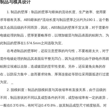
制品与模具设计
1.
制品的壁厚：制品的壁厚与熔体的流动长度、生产效率、使用要
ABS
190:1
求等都有关系。
熔体的*流动长度与制品壁厚之比约为
，这个数
ABS
值又会因品级的不同而异，因此，
制品的壁厚不宜太薄，对于需要作
电镀处理的制品，壁厚更要略厚些，以增加镀层与制品表面的粘附力。为
1.5
4.5mm
此制品的壁厚在
?
之间选取为宜。
在考虑制品的壁厚时，还应注意壁厚的均匀性，不要相差太大，对于
需作电镀处理的制品其表面应平整无凹凸，因为这些部位由于静电作用易
粘附尘埃难以去除，造成镀层的坚牢性变差。另外，还应避免尖角的存
在，以防应力集中，故而要求转角、厚薄连接处等部位采用圆弧进行过渡
_
为宜。
2.
脱模斜度：制品的脱模斜度与其收缩率有直接关系，由于品级的
不同，制品形状的不同以及成型条件的不同，成型收缩率有一定的差异，
0.3
0.6%
0.4
0.8%
一般在
?
，有时可达
?
，故其制品成型尺寸精度较高。对