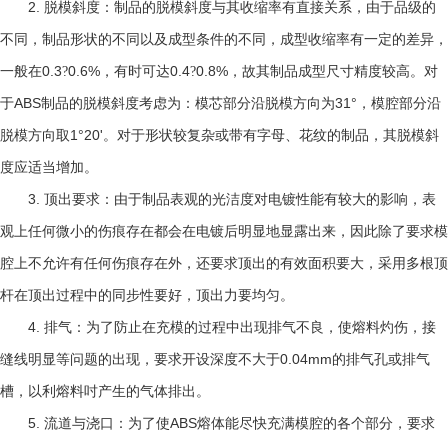
2.
脱模斜度：制品的脱模斜度与其收缩率有直接关系，由于品级的
不同，制品形状的不同以及成型条件的不同，成型收缩率有一定的差异，
0.3
0.6%
0.4
0.8%
一般在
?
，有时可达
?
，故其制品成型尺寸精度较高。对
ABS
31°
于
制品的脱模斜度考虑为：模芯部分沿脱模方向为
，模腔部分沿
1°20'
脱模方向取
。对于形状较复杂或带有字母、花纹的制品，其脱模斜
度应适当增加。
3.
顶出要求：由于制品表观的光洁度对电镀性能有较大的影响，表
观上任何微小的伤痕存在都会在电镀后明显地显露出来，因此除了要求模
腔上不允许有任何伤痕存在外，还要求顶出的有效面积要大，采用多根顶
杆在顶出过程中的同步性要好，顶出力要均匀。
4.
排气：为了防止在充模的过程中出现排气不良，使熔料灼伤，接
0.04mm
缝线明显等问题的出现，要求开设深度不大于
的排气孔或排气
槽，以利熔料吋产生的气体排出。
5.
ABS
流道与浇口：为了使
熔体能尽快充满模腔的各个部分，要求