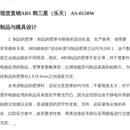
现货直销ABS 韩三星（乐天） AS-0150W
制品与模具设计
1.
制品的壁厚：制品的壁厚与熔体的流动长度、生产效率、使用要
ABS
190:1
求等都有关系。
熔体的*流动长度与制品壁厚之比约为
，这个数
ABS
值又会因品级的不同而异，因此，
制品的壁厚不宜太薄，对于需要作
电镀处理的制品，壁厚更要略厚些，以增加镀层与制品表面的粘附力。为
1.5
4.5mm
此制品的壁厚在
?
之间选取为宜。
在考虑制品的壁厚时，还应注意壁厚的均匀性，不要相差太大，对于
需作电镀处理的制品其表面应平整无凹凸，因为这些部位由于静电作用易
粘附尘埃难以去除，造成镀层的坚牢性变差。另外，还应避免尖角的存
在，以防应力集中，故而要求转角、厚薄连接处等部位采用圆弧进行过渡
_
为宜。