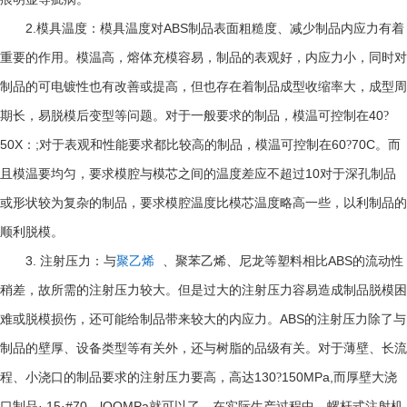
2.
ABS
模具温度：模具温度对
制品表面粗糙度、减少制品内应力有着
重要的作用。模温高，熔体充模容易，制品的表观好，内应力小，同时对
制品的可电镀性也有改善或提高，但也存在着制品成型收缩率大，成型周
40
期长，易脱模后变型等问题。对于一般要求的制品，模温可控制在
?
50X
;
60
70C
：
对于表观和性能要求都比较高的制品，模温可控制在
?
。而
10
且模温要均匀，要求模腔与模芯之间的温度差应不超过
对于深孔制品
或形状较为复杂的制品，要求模腔温度比模芯温度略高一些，以利制品的
顺利脱模。
3.
ABS
注射压力：与
聚乙烯
、聚苯乙烯、尼龙等塑料相比
的流动性
稍差，故所需的注射压力较大。但是过大的注射压力容易造成制品脱模困
ABS
难或脱模损伤，还可能给制品带来较大的内应力。
的注射压力除了与
制品的壁厚、设备类型等有关外，还与树脂的品级有关。对于薄壁、长流
130
150MPa,
程、小浇口的制品要求的注射压力要高，高达
?
而厚壁大浇
· 15·#70—lOOMPa
口制品
就可以了。在实际生产过程中，螺杆式注射机