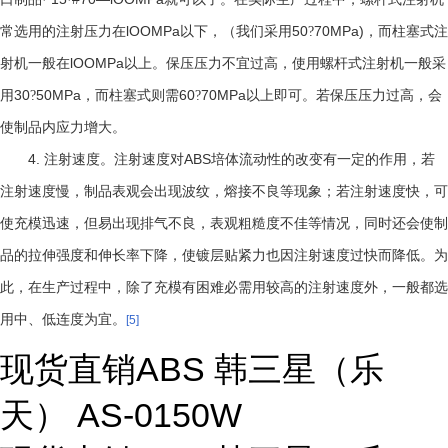
lOOMPa
50
70MPa)
常选用的注射压力在
以下，（我们采用
?
，而柱塞式注
lOOMPa
射机一般在
以上。保压压力不宜过高，使用螺杆式注射机一般采
30
50MPa
60
70MPa
用
?
，而柱塞式则需
?
以上即可。若保压压力过高，会
使制品内应力增大。
4.
ABS
注射速度。注射速度对
培体流动性的改变有一定的作用，若
注射速度慢，制品表观会出现波纹，熔接不良等现象；若注射速度快，可
使充模迅速，但易出现排气不良，表观粗糙度不佳等情况，同时还会使制
品的拉伸强度和伸长率下降，使镀层贴紧力也因注射速度过快而降低。为
此，在生产过程中，除了充模有困难必需用较高的注射速度外，一般都选
用中、低连度为宜。
[5]
现货直销ABS 韩三星（乐
天） AS-0150W