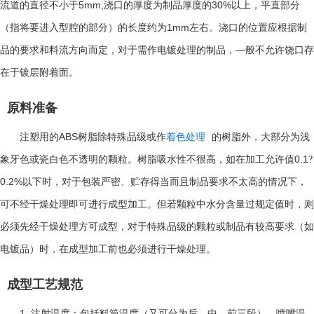
5mm,
30%
流道的直径不小于
浇口的厚度为制品厚度的
以上，平直部分
1mm
（指将要进入型腔的部分）的长度约为
左右。浇口的位置应根据制
—
品的要求和料流方向而定，对于需作电镀处理的制品，
般不允许饶口存
在于镀层附着面。
原料准备
ABS
注塑用的
树脂除特殊品级或作
着色处理
的树脂外，大部分为浅
0.1
象牙色或瓷白色不透明的颗粒。树脂吸水性不很高，如在加工允许值
?
0.2%
以下时，对于包装严密、贮存得当而且制品要求不太高的情况下，
可不经干燥处理即可进行成型加工。但若颗粒中水分含量过规定值时，则
必须先经干燥处理方可成型，对于特殊品级的颗粒或制品有较高要求（如
电镀品）时，在成型加工前也必须进行干燥处理。
成型工艺规范
1.
注射温度：包括料筒温度（又可分为后、中、前三段），喷嘴温