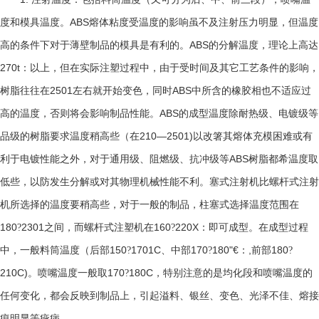
ABS
度和模具温度。
熔体粘度受温度的影响虽不及注射压力明显，但温度
ABS
高的条件下对于薄壁制品的模具是有利的。
的分解温度，理论上高达
270t
：以上，但在实际注塑过程中，由于受时间及其它工艺条件的影响，
2501
ABS
树脂往往在
左右就开始变色，同时
中所含的橡胶相也不适应过
ABS
高的温度，否则将会影响制品性能。
的成型温度除耐热级、电镀级等
210—2501)
品级的树脂要求温度稍高些（在
以改箸其熔体充模困难或有
ABS
利于电镀性能之外，对于通用级、阻燃级、抗冲级等
树脂都希温度取
低些，以防发生分解或对其物理机械性能不利。塞式注射机比螺杆式注射
机所选择的温度要稍高些，对于一般的制品，柱塞式选择温度范围在
180
2301
160
220X
?
之间，而螺杆式注塑机在
?
：即可成型。在成型过程
150
1701C
170
180"€
,
180
中，一般料筒温度（后部
?
、中部
?
：
前部
?
210C)
170
180C
。喷嘴温度一般取
?
，特别注意的是均化段和喷嘴温度的
任何变化，都会反映到制品上，引起溢料、银丝、变色、光泽不佳、熔接
痕明显等疵病。