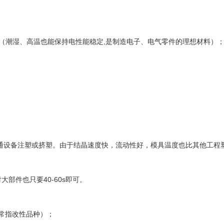
,
（潮湿、高温也能保持电性能稳定
是制造电子、电气零件的理想材料）
通设备注塑或挤塑。由于结晶速度快，流动性好，模具温度也比其他工程
40-60s
对大部件也只要
即可。
常指改性品种）；