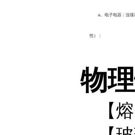
a
、电子电器：连接
性）；
物理
【熔