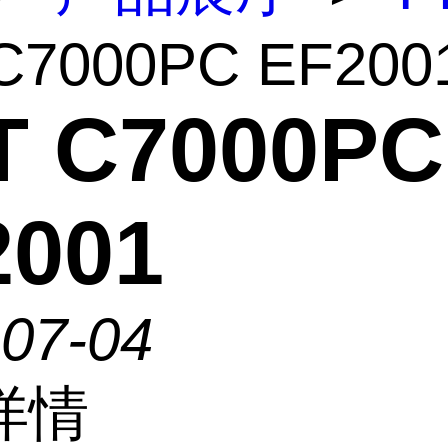
C7000PC EF200
T C7000PC
2001
-07-04
详情