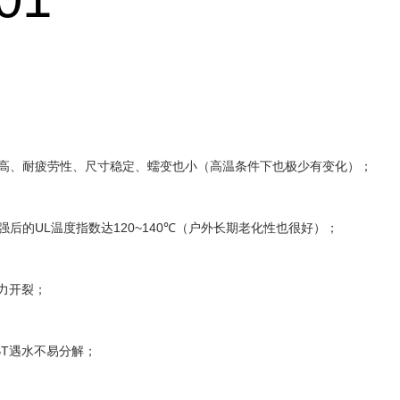
高、耐疲劳性、尺寸稳定、蠕变也小（高温条件下也极少有变化）；
UL
120~140℃
强后的
温度指数达
（户外长期老化性也很好）；
力开裂；
BT
遇水不易分解；