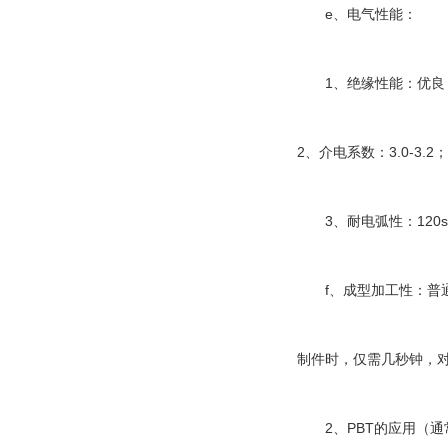
e
、电气性能：
1
、绝缘性能：优良
2
3.0-3.2
、介电系数：
；
3
120s
、耐电弧性：
f
、成型加工性：普
制件时，仅需几秒钟，
2
PBT
、
的应用（通