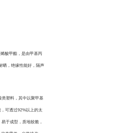
丙烯酸甲酯，是由甲基丙
耐晒，绝缘性能好，隔声
酸类塑料，其中以聚甲基
92%
能，可透过
以上的太
，易于成型，质地较脆，