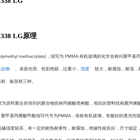
38 LG
338 LG原理
Polymethyl methacrylate)
:PMMA;
，缩写为
有机玻璃的化学名称叫聚甲基
化合物
。表面光滑、色彩艳丽，比重小，
强度
较大，耐腐蚀，耐湿，
形材、板形材三种。
类为原料聚合所得到的聚合物统称丙烯酸类树酯，相应的塑料统称聚丙烯
PMMA
。聚甲基丙烯酸甲酯缩写代号为
，俗称有机玻璃，有极好的透光性
机械强度较高，有一定的耐热耐寒性，耐腐蚀，绝缘性能良好，尺寸稳定