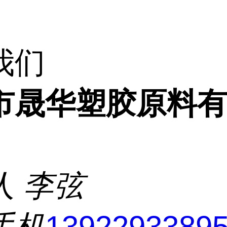
我们
市晟华塑胶原料
人
李弦
手机
1392293389