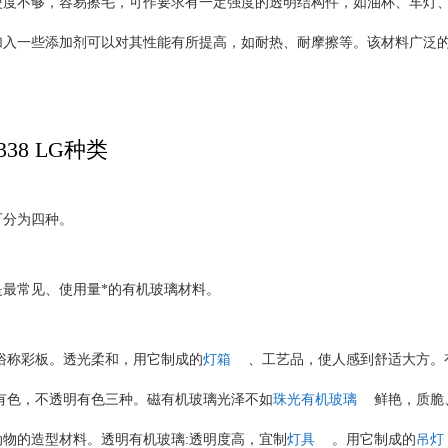
硬度不够，容易擦毛，可作要求有一定强度的透明结构件，如油杯、车灯
加入一些添加剂可以对其性能有所提高，如耐热、耐摩擦等。该材料广泛
338 LG种类
可分为四种。
是最常见、使用量*的有机玻璃材料。
俗称彩板。透光柔和，用它制成的
灯箱
、工艺品，使人感到舒适大方。
有色，不透明有色三种。磁有机玻璃光泽不如
珠光有机玻璃
鲜艳，质脆
:
动物的造型材料。透明有机玻璃
透明度高，宜制
灯具
。用它制成的
吊灯