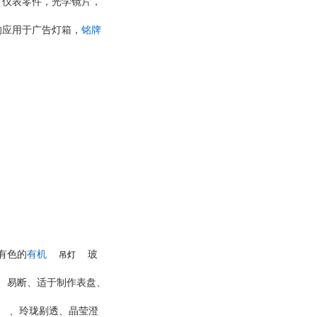
、仪表零件，光学镜片，
的应用于广告灯箱，
铭牌
有色的
有机
玻
吊灯
、易断、适于制作表盘、
、玲珑剔透、晶莹澄