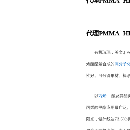
代理PMMA HI3
代理PMMA HI
:( 
有机玻璃，英文
烯酸酯聚合成的
高分子
性好。可分管形材、棒
以
丙烯
酸及其酯
丙烯酸甲酯应用最广泛
73.5%;
阳光，紫外线达